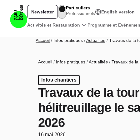
Aller au contenu principal
Particuliers
Newsletter
English version
Professionnels
Navigation principale
Activités et Restauration
Programme et Evénemen
Fil d'Ariane
Accueil
Infos pratiques
Actualités
Travaux de la to
Fil d'Ariane
Accueil
Infos pratiques
Actualités
Travaux de la 
Infos chantiers
Travaux de la tou
hélitreuillage le 
2026
16 mai 2026