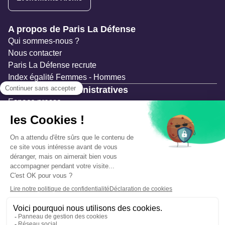
Navigation secondaire
A propos de Paris La Défense
Qui sommes-nous ?
Nous contacter
Paris La Défense recrute
Index égalité Femmes - Hommes
Ressources administratives
Espace presse
Documentation
Marchés publics
Appels à projets & avis d'attribution
Mesures de publicité
Concertations et enquêtes publiques
Précautions et sécurité
Plan de gestion des risques
Que faire en cas d’alerte ?
Mentions légales
Données personnelles