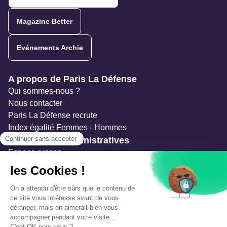
Magazine Better
Evénements Archie
Navigation secondaire
A propos de Paris La Défense
Qui sommes-nous ?
Nous contacter
Paris La Défense recrute
Index égalité Femmes - Hommes
Ressources administratives
Espace presse
Documentation
Marchés publics
Appels à projets & avis d'attribution
Mesures de publicité
Concertations et enquêtes publiques
Précautions et sécurité