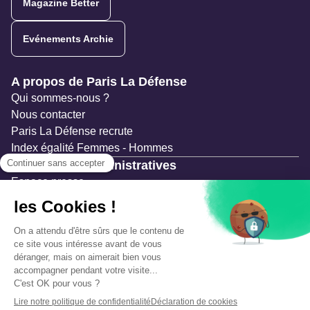
Magazine Better
Evénements Archie
Navigation secondaire
A propos de Paris La Défense
Qui sommes-nous ?
Nous contacter
Paris La Défense recrute
Index égalité Femmes - Hommes
Ressources administratives
Espace presse
Documentation
Marchés publics
Appels à projets & avis d'attribution
Mesures de publicité
Concertations et enquêtes publiques
Précautions et sécurité
Plan de gestion des risques