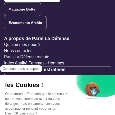
Magazine Better
Evénements Archie
Navigation secondaire
A propos de Paris La Défense
Qui sommes-nous ?
Nous contacter
Paris La Défense recrute
Index égalité Femmes - Hommes
Ressources administratives
Espace presse
Documentation
Marchés publics
Appels à projets & avis d'attribution
Mesures de publicité
Concertations et enquêtes publiques
Précautions et sécurité