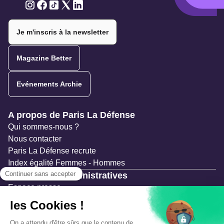
Twitter
Twitter
Twitter
Twitter
Twitter
Je m'inscris à la newsletter
Magazine Better
Evénements Archie
Navigation secondaire
A propos de Paris La Défense
Qui sommes-nous ?
Nous contacter
Paris La Défense recrute
Index égalité Femmes - Hommes
Ressources administratives
Espace presse
Documentation
Marchés publics
Appels à projets & avis d'attribution