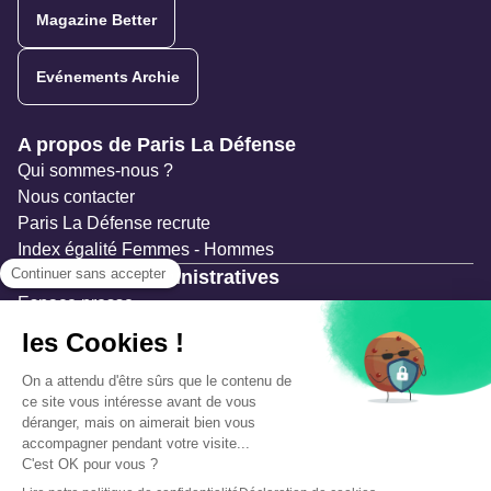
Magazine Better
Evénements Archie
Navigation secondaire
A propos de Paris La Défense
Qui sommes-nous ?
Nous contacter
Paris La Défense recrute
Index égalité Femmes - Hommes
Ressources administratives
Espace presse
Documentation
Marchés publics
Appels à projets & avis d'attribution
Mesures de publicité
Concertations et enquêtes publiques
Précautions et sécurité
Plan de gestion des risques