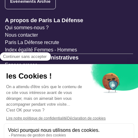
Evénements Archie
Navigation secondaire
A propos de Paris La Défense
Qui sommes-nous ?
Nous contacter
Paris La Défense recrute
Index égalité Femmes - Hommes
Ressources administratives
Espace presse
Documentation
Marchés publics
Appels à projets & avis d'attribution
Mesures de publicité
Concertations et enquêtes publiques
Précautions et sécurité
Plan de gestion des risques
Que faire en cas d’alerte ?
Mentions légales