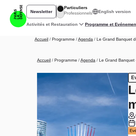
Aller au contenu principal
Particuliers
Newsletter
English version
Professionnels
Navigation principale
Activités et Restauration
Programme et Evénemen
Fil d'Ariane
Accueil
Programme
Agenda
Le Grand Banquet de 
Fil d'Ariane
Accueil
Programme
Agenda
Le Grand Banquet d
E
L
m
Ev