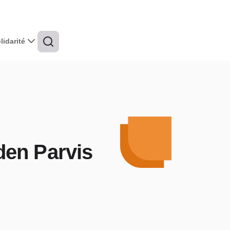
idarité
den Parvis