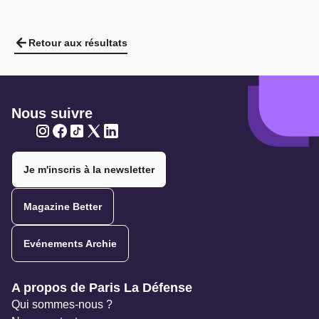
Retour aux résultats
Nous suivre
Twitter
Twitter
Twitter
Twitter
Twitter
Je m'inscris à la newsletter
Magazine Better
Evénements Archie
Navigation secondaire
A propos de Paris La Défense
Qui sommes-nous ?