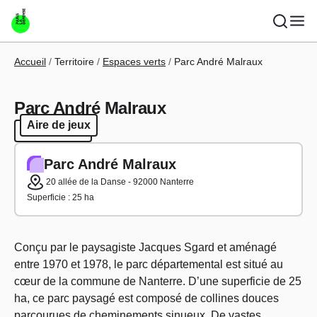
Aller au contenu principal
Fil d'Ariane
Accueil
Territoire
Espaces verts
Parc André Malraux
Parc André Malraux
Aire de jeux
Aire de jeux
Parc André Malraux
20 allée de la Danse - 92000 Nanterre
Superficie : 25 ha
Conçu par le paysagiste Jacques Sgard et aménagé
entre 1970 et 1978, le parc départemental est situé au
cœur de la commune de Nanterre. D’une superficie de 25
ha, ce parc paysagé est composé de collines douces
parcourues de cheminements sinueux. De vastes