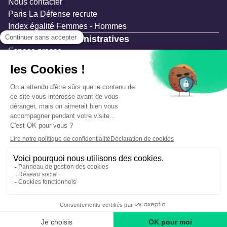
Nous contacter
Paris La Défense recrute
Index égalité Femmes - Hommes
Ressources administratives
Espace presse
Documentation
Marchés publics
Appels à projets & avis d'attribution
Mesures de publicité
Concertations et enquêtes publiques
Précautions et sécurité
Plan de gestion des risques
Que faire en cas d’alerte ?
Mentions légales
Données personnelles
Gestion des cookies
Accessibilité : partiellement conforme
Déclaration d’écoconception