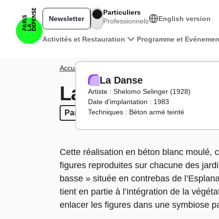
Aller au contenu principal
Particuliers
Newsletter
English version
Professionnels
Navigation principale
Activités et Restauration
Programme et Evénemen
Fil d'Ariane
Accueil
Territoire
Œuvres d'art
La Danse
La Danse
La Danse
Artiste : Shelomo Selinger (1928)
Date d'implantation : 1983
Techniques : Béton armé teinté
Parcours Takis
Parcours Takis
Cette réalisation en béton blanc moulé, 
figures reproduites sur chacune des jardi
basse » située en contrebas de l’Esplana
tient en partie à l’intégration de la végét
enlacer les figures dans une symbiose pa