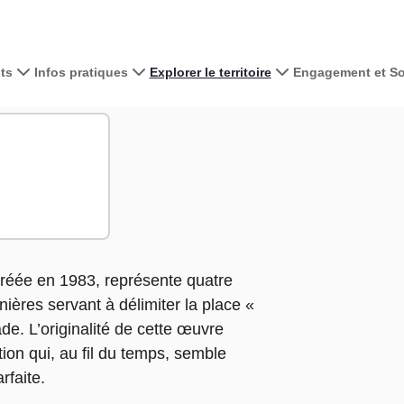
ts
Infos pratiques
Explorer le territoire
Engagement et Sol
Voir la carte 
+
−
créée en 1983, représente quatre
nières servant à délimiter la place «
de. L’originalité de cette œuvre
ation qui, au fil du temps, semble
rfaite.