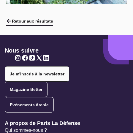
Retour aux résultats
Nous suivre
Twitter
Twitter
Twitter
Twitter
Twitter
Je m'inscris à la newsletter
Magazine Better
Evénements Archie
Navigation secondaire
A propos de Paris La Défense
Qui sommes-nous ?