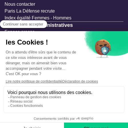
Nous contacter
Paris La Défense recrute
Index égalité Femmes - Hommes
Ressources administratives
Espace presse
Documentation
Marchés publics
Appels à projets & avis d'attribution
Mesures de publicité
Concertations et enquêtes publiques
Précautions et sécurité
Plan de gestion des risques
Que faire en cas d’alerte ?
Mentions légales
Données personnelles
Gestion des cookies
Accessibilité : partiellement conforme
Déclaration d’écoconception