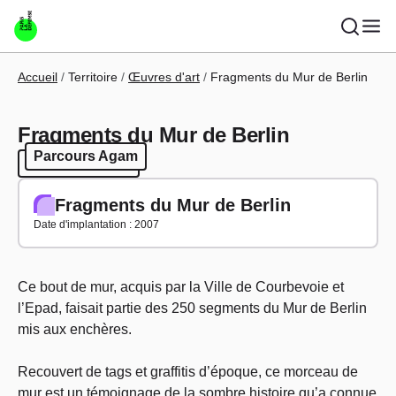
Aller au contenu principal
Fil d'Ariane
Accueil
Territoire
Œuvres d'art
Fragments du Mur de Berlin
Fragments du Mur de Berlin
Parcours Agam
Parcours Agam
Fragments du Mur de Berlin
Date d'implantation : 2007
Ce bout de mur, acquis par la Ville de Courbevoie et
l’Epad, faisait partie des 250 segments du Mur de Berlin
mis aux enchères.
Recouvert de tags et graffitis d’époque, ce morceau de
mur est un témoignage de la sombre histoire qu’a connue