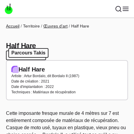
Aller au contenu principal
Fil d'Ariane
Accueil
Territoire
Œuvres d'art
Half Hare
Half Hare
Parcours Takis
Parcours Takis
Half Hare
Artiste : Artur Bordalo, dit Bordalo II (1987)
Date de création : 2021
Date d'implantation : 2022
Techniques : Matériaux de récupération
Cette imposante fresque murale de 4 mètres sur 7 est
entièrement composée de matériaux de récupération.
Casque de moto usé, tuyaux en plastique, vieux pneu ou