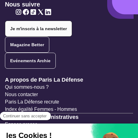
Nous suivre
Twitter
Twitter
Twitter
Twitter
Twitter
Je m'inscris à la newsletter
Magazine Better
Evénements Archie
Navigation secondaire
A propos de Paris La Défense
Qui sommes-nous ?
Nous contacter
Paris La Défense recrute
Index égalité Femmes - Hommes
Ressources administratives
Espace presse
Documentation