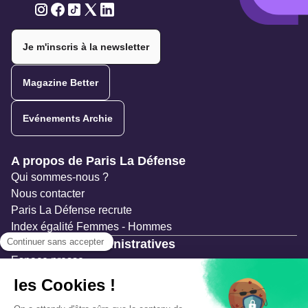
Twitter
Twitter
Twitter
Twitter
Twitter
Je m'inscris à la newsletter
Magazine Better
Evénements Archie
Navigation secondaire
A propos de Paris La Défense
Qui sommes-nous ?
Nous contacter
Paris La Défense recrute
Index égalité Femmes - Hommes
Ressources administratives
Espace presse
Documentation
Marchés publics