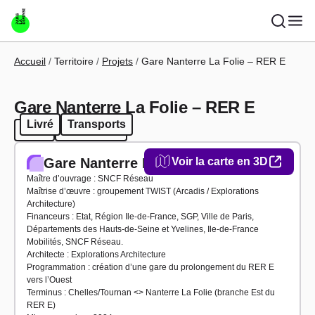
Aller au contenu principal
Fil d'Ariane
Accueil
Territoire
Projets
Gare Nanterre La Folie – RER E
Gare Nanterre La Folie – RER E
Livré
Transports
Livré
Transports
Gare Nanterre La Folie – RER E
Voir la carte en 3D
Maître d’ouvrage : SNCF Réseau
Maîtrise d’œuvre : groupement TWIST (Arcadis / Explorations
Architecture)
Financeurs : Etat, Région Ile-de-France, SGP, Ville de Paris,
Départements des Hauts-de-Seine et Yvelines, Ile-de-France
Mobilités, SNCF Réseau.
Architecte : Explorations Architecture
Programmation : création d’une gare du prolongement du RER E
vers l’Ouest
Terminus : Chelles/Tournan <> Nanterre La Folie (branche Est du
RER E)