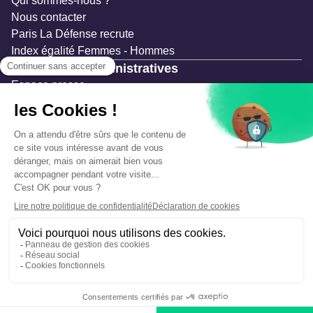
Qui sommes-nous ?
Nous contacter
Paris La Défense recrute
Index égalité Femmes - Hommes
Ressources administratives
Espace presse
Documentation
Marchés publics
Appels à projets & avis d'attribution
Mesures de publicité
Concertations et enquêtes publiques
Précautions et sécurité
Plan de gestion des risques
Que faire en cas d’alerte ?
Mentions légales
Données personnelles
Gestion des cookies
Accessibilité : partiellement conforme
Déclaration d’écoconception