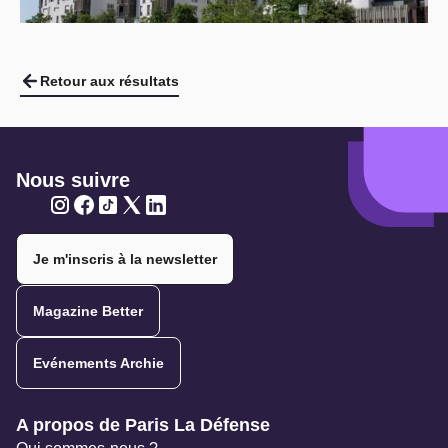
Retour aux résultats
Nous suivre
Twitter
Twitter
Twitter
Twitter
Twitter
Je m'inscris à la newsletter
Magazine Better
Evénements Archie
Navigation secondaire
A propos de Paris La Défense