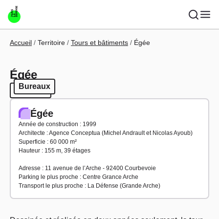
Aller au contenu principal
Fil d'Ariane
Accueil
Territoire
Tours et bâtiments
Égée
Égée
Bureaux
Bureaux
Égée
Année de construction : 1999
Architecte : Agence Conceptua (Michel Andrault et Nicolas Ayoub)
Superficie : 60 000 m²
Hauteur : 155 m, 39 étages
Adresse : 11 avenue de l’Arche - 92400 Courbevoie
Parking le plus proche : Centre Grance Arche
Transport le plus proche : La Défense (Grande Arche)