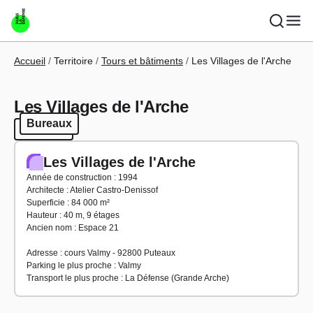
Aller au contenu principal
Fil d'Ariane
Accueil
Territoire
Tours et bâtiments
Les Villages de l'Arche
Les Villages de l'Arche
Bureaux
Bureaux
Les Villages de l'Arche
Année de construction : 1994
Architecte : Atelier Castro-Denissof
Superficie : 84 000 m²
Hauteur : 40 m, 9 étages
Ancien nom : Espace 21
Adresse : cours Valmy - 92800 Puteaux
Parking le plus proche : Valmy
Transport le plus proche : La Défense (Grande Arche)