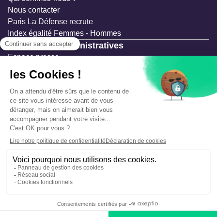
Nous contacter
Paris La Défense recrute
Index égalité Femmes - Hommes
Ressources administratives
Espace presse
Documentation
Marchés publics
Appels à projets & avis d'attribution
Mesures de publicité
Concertations et enquêtes publiques
Précautions et sécurité
Plan de gestion des risques
Que faire en cas d’alerte ?
Mentions légales
Données personnelles
Gestion des cookies
Accessibilité : partiellement conforme
Déclaration d’écoconception