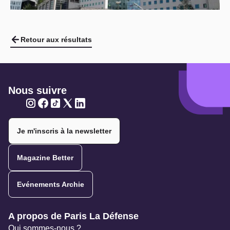
Retour aux résultats
Nous suivre
Twitter
Twitter
Twitter
Twitter
Twitter
Je m'inscris à la newsletter
Magazine Better
Evénements Archie
Navigation secondaire
A propos de Paris La Défense
Qui sommes-nous ?