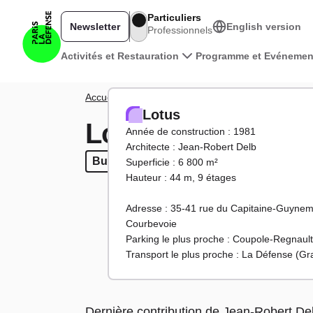
Aller au contenu principal
Particuliers
Newsletter
English version
Professionnels
Navigation principale
Activités et Restauration
Programme et Evénemen
Fil d'Ariane
Accueil
Territoire
Tours et bâtiments
Lotus
Lotus
Lotus
Année de construction : 1981
Architecte : Jean-Robert Delb
Bureaux
Bureaux
Superficie : 6 800 m²
Hauteur : 44 m, 9 étages
Adresse : 35-41 rue du Capitaine-Guynem
Courbevoie
Parking le plus proche : Coupole-Regnault
Transport le plus proche : La Défense (G
Dernière contribution de Jean-Robert De