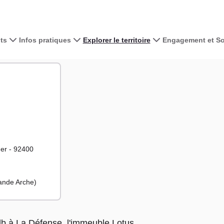
ts
Infos pratiques
Explorer le territoire
Engagement et Sol
Voir la carte 
+
−
er - 92400
rande Arche)
lb à La Défense, l'immeuble Lotus