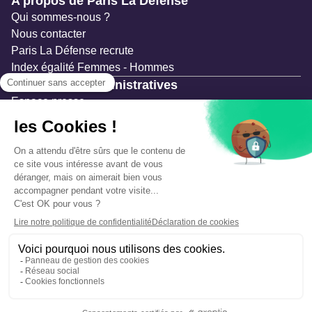
A propos de Paris La Défense
Qui sommes-nous ?
Nous contacter
Paris La Défense recrute
Index égalité Femmes - Hommes
Ressources administratives
Espace presse
Documentation
Marchés publics
Appels à projets & avis d'attribution
Mesures de publicité
Concertations et enquêtes publiques
Précautions et sécurité
Plan de gestion des risques
Que faire en cas d’alerte ?
Mentions légales
Données personnelles
Gestion des cookies
Accessibilité : partiellement conforme