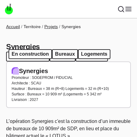
Aller au contenu principal
Fil d'Ariane
Accueil
Territoire
Projets
Synergies
Synergies
En construction
Bureaux
Logements
En construction
Bureaux
Logements
Synergies
Promoteur : SOGEPROM / FIDUCIAL
Architecte : SCAU
Hauteur : Bureaux = 38 m (R+8) Logements = 32 m (R+10)
Surface : Bureaux = 10 909 m² (Logements = 5 342 m²
Livraison : 2027
L’opération Synergies c'est la construction d’un immeuble
de bureaux de 10 909m² de SDP, en lieu et place du
bâtiment actuel le « LOTUS ».