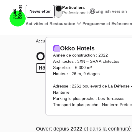
Aller au contenu principal
Particuliers
Newsletter
English version
Professionnels
Navigation principale
Activités et Restauration
Programme et Evénemen
Fil d'Ariane
Accueil
Territoire
Tours et bâtiments
Okko Hotel
Okko Hotels
Okko Hotels
Année de construction : 2022
Architectes : 3XN – SRA Architectes
Superficie : 6 300 m²
Hôtels
Hôtels
Hauteur : 26 m, 9 étages
Adresse : 2261 boulevard de La Défense 
Nanterre
Parking le plus proche : Les Terrasses
Transport le plus proche : Nanterre Préfec
Ouvert depuis 2022 et dans la continuité