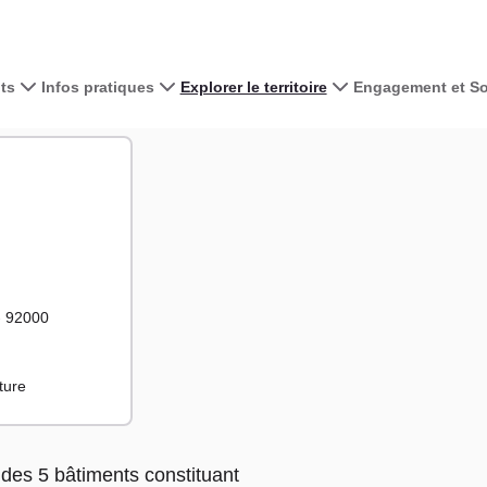
ts
Infos pratiques
Explorer le territoire
Engagement et Sol
Voir la carte 
s
+
−
- 92000
ture
 des 5 bâtiments constituant