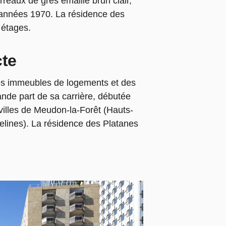
reaux de grès émaillé brun clair,
 années 1970. La résidence des
 étages.
cte
es immeubles de logements et des
ande part de sa carrière, débutée
illes de Meudon-la-Forêt (Hauts-
elines). La résidence des Platanes