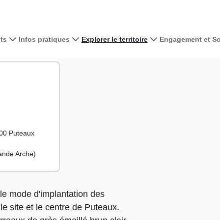
ts
Infos pratiques
Explorer le territoire
Engagement et Sol
Voir la carte 
ésidence les)
ce les)
+
−
800 Puteaux
rande Arche)
 le mode d'implantation des
le site et le centre de Puteaux.