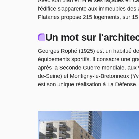
Avec son plan en H et ses façades en car
l'édifice s'apparente aux immeubles des
Platanes propose 215 logements, sur 15
Un mot sur l'archite
Georges Rophé (1925) est un habitué d
équipements sportifs. Il consacre une gr
après la Seconde Guerre mondiale, aux v
de-Seine) et Montigny-le-Bretonneux (Yv
est son unique réalisation à La Défense.