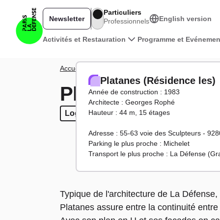
Aller au contenu principal
Particuliers
Newsletter
English version
Professionnels
Navigation principale
Activités et Restauration
Programme et Evénemen
Fil d'Ariane
Accueil
Territoire
Tours et bâtiments
Platanes (R
Platanes (Résidence les)
Platanes (Résiden
Année de construction : 1983
Architecte : Georges Rophé
Hauteur : 44 m, 15 étages
Logements
Logements
Adresse : 55-63 voie des Sculpteurs - 92
Parking le plus proche : Michelet
Transport le plus proche : La Défense (G
Typique de l'architecture de La Défense,
Platanes assure entre la continuité entre 