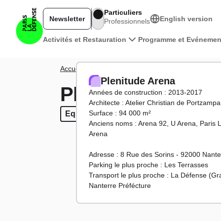
Aller au contenu principal
Particuliers
Newsletter
English version
Professionnels
Navigation principale
Activités et Restauration
Programme et Evénemen
Fil d'Ariane
Accueil
Territoire
Tours et bâtiments
Plenitude 
Plenitude Arena
Plenitude Arena
Années de construction : 2013-2017
Architecte : Atelier Christian de Portzampa
Surface : 94 000 m²
Equipements
Equipements
Anciens noms : Arena 92, U Arena, Paris 
Arena
Adresse : 8 Rue des Sorins - 92000 Nante
Parking le plus proche : Les Terrasses
Transport le plus proche : La Défense (Gr
Nanterre Préfécture