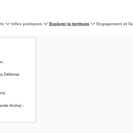
ts
Infos pratiques
Explorer le territoire
Engagement et Sol
Voir la carte 
Arena
+
rc
−
La Défense
rre
ande Arche) -