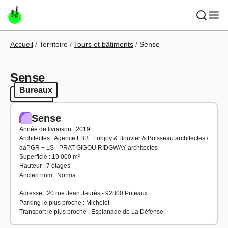
Aller au contenu principal
Fil d'Ariane
Accueil
Territoire
Tours et bâtiments
Sense
Sense
Bureaux
Bureaux
Sense
Année de livraison : 2019
Architectes : Agence LBB : Lobjoy & Bouvier & Boisseau architectes /
aaPGR + LS - PRAT GIGOU RIDGWAY architectes
Superficie : 19 000 m²
Hauteur : 7 étages
Ancien nom : Norma
Adresse : 20 rue Jean Jaurès - 92800 Puteaux
Parking le plus proche : Michelet
Transport le plus proche : Esplanade de La Défense