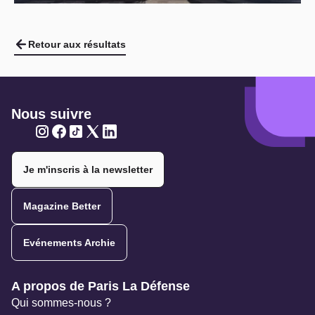
Retour aux résultats
Nous suivre
Twitter
Twitter
Twitter
Twitter
Twitter
Je m'inscris à la newsletter
Magazine Better
Evénements Archie
Navigation secondaire
A propos de Paris La Défense
Qui sommes-nous ?