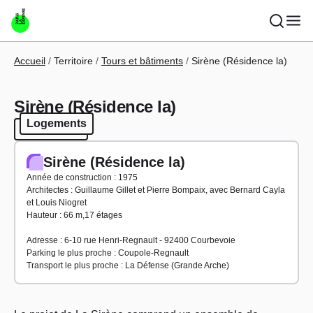
Aller au contenu principal
Fil d'Ariane
Accueil
Territoire
Tours et bâtiments
Sirène (Résidence la)
Sirène (Résidence la)
Logements
Logements
Sirène (Résidence la)
Année de construction : 1975
Architectes : Guillaume Gillet et Pierre Bompaix, avec Bernard Cayla
et Louis Niogret
Hauteur : 66 m,17 étages
Adresse : 6-10 rue Henri-Regnault - 92400 Courbevoie
Parking le plus proche : Coupole-Regnault
Transport le plus proche : La Défense (Grande Arche)