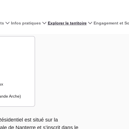
ts
Infos pratiques
Explorer le territoire
Engagement et Sol
Voir la carte 
+
−
s
ents
ux
rande Arche)
sidentiel est situé sur la
 de Nanterre et s’inscrit dans le