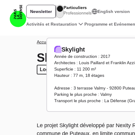
Aller au contenu principal
Particuliers
Newsletter
English version
Professionnels
Navigation principale
Activités et Restauration
Programme et Evénemen
Fil d'Ariane
Accueil
Territoire
Tours et bâtiments
Skylight
Skylight
Skylight
Année de construction : 2017
Architectes : Louis Paillard et Franklin Azzi
Superficie : 11 200 m²
Logements
Logements
Commerces
Commerces
Equipement
Equipem
Hauteur : 77 m, 18 étages
Adresse : 3 terrasse Valmy - 92800 Putea
Parking le plus proche : Valmy
Transport le plus proche : La Défense (G
Le projet Skylight développé par Nexity Ré
commune de Puteaux, en limite communale