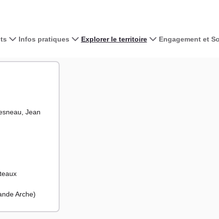
ts
Infos pratiques
Explorer le territoire
Engagement et Sol
Voir la carte 
+
−
hesneau, Jean
uteaux
rande Arche)