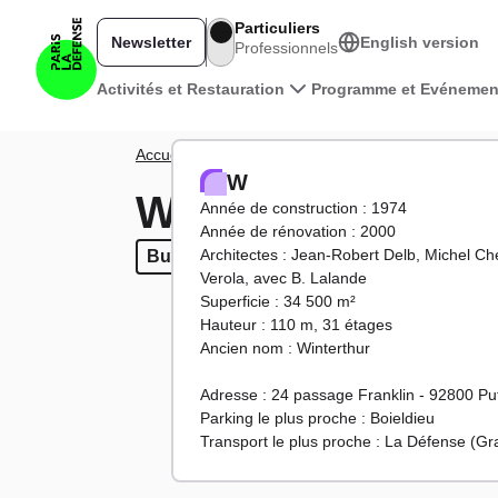
Aller au contenu principal
Particuliers
Newsletter
English version
Professionnels
Navigation principale
Activités et Restauration
Programme et Evénemen
Fil d'Ariane
Accueil
Territoire
Tours et bâtiments
W
W
W
Année de construction : 1974
Année de rénovation : 2000
Architectes : Jean-Robert Delb, Michel C
Bureaux
Bureaux
Verola, avec B. Lalande
Superficie : 34 500 m²
Hauteur : 110 m, 31 étages
Ancien nom : Winterthur
Adresse : 24 passage Franklin - 92800 P
Parking le plus proche : Boieldieu
Transport le plus proche : La Défense (G