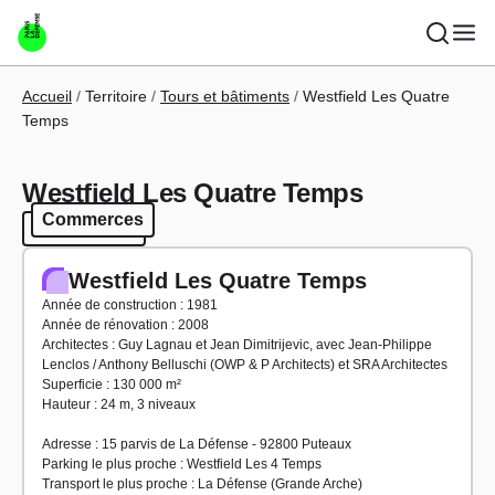
Aller au contenu principal
Fil d'Ariane
Accueil
Territoire
Tours et bâtiments
Westfield Les Quatre
Temps
Westfield Les Quatre Temps
Commerces
Commerces
Westfield Les Quatre Temps
Année de construction : 1981
Année de rénovation : 2008
Architectes : Guy Lagnau et Jean Dimitrijevic, avec Jean-Philippe
Lenclos / Anthony Belluschi (OWP & P Architects) et SRA Architectes
Superficie : 130 000 m²
Hauteur : 24 m, 3 niveaux
Adresse : 15 parvis de La Défense - 92800 Puteaux
Parking le plus proche : Westfield Les 4 Temps
Transport le plus proche : La Défense (Grande Arche)