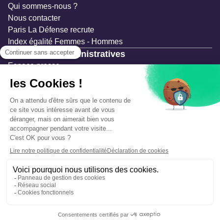
Qui sommes-nous ?
Nous contacter
Paris La Défense recrute
Index égalité Femmes - Hommes
Ressources administratives
Espace presse
Documentation
Marchés publics
Appels à projets & avis d'attribution
Mesures de publicité
Concertations et enquêtes publiques
Précautions et sécurité
Plan de gestion des risques
Que faire en cas d’alerte ?
Mentions légales
Données personnelles
Gestion des cookies
Accessibilité : partiellement conforme
Déclaration d’écoconception