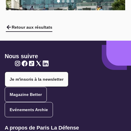
Retour aux résultats
Nous suivre
Twitter
Twitter
Twitter
Twitter
Twitter
Je m'inscris à la newsletter
Magazine Better
Evénements Archie
Navigation secondaire
A propos de Paris La Défense