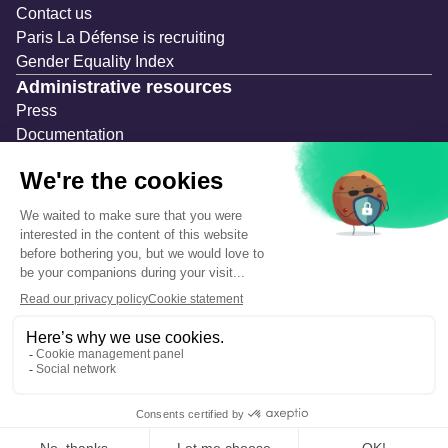
Contact us
Paris La Défense is recruiting
Gender Equality Index
Administrative resources
Press
Documentation
Public contracts
Temporary occupation permits (AOT)
Advertising measures
Consultations & Public Inquiries
Precautions and safety
Safety plan
What to Do in Case of an Alert
Legal notices
Personal information
Cookie management
Accessibility: Partially compliant
Eco-design declaration