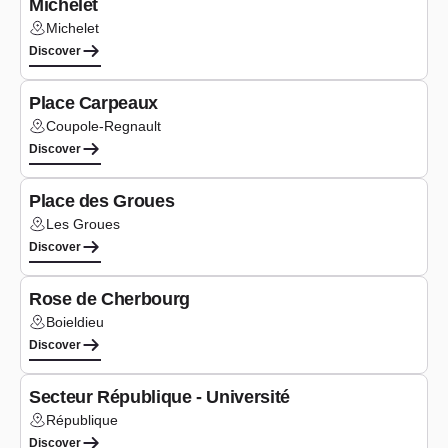
Michelet
Michelet
Lieu :
Discover
Under construction
Place Carpeaux
Coupole-Regnault
Lieu :
Discover
Under construction
Place des Groues
Les Groues
Lieu :
Discover
Delivered
Rose de Cherbourg
Boieldieu
Lieu :
Discover
Study phase
Secteur République - Université
République
Lieu :
Discover