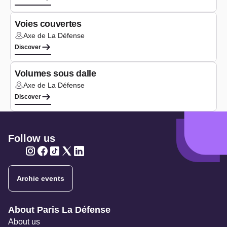
Under construction
Voies couvertes
Axe de La Défense
Lieu :
Discover
Study phase
Volumes sous dalle
Axe de La Défense
Lieu :
Discover
Follow us
Twitter
Twitter
Twitter
Twitter
Twitter
Archie events
Navigation secondaire
About Paris La Défense
About us