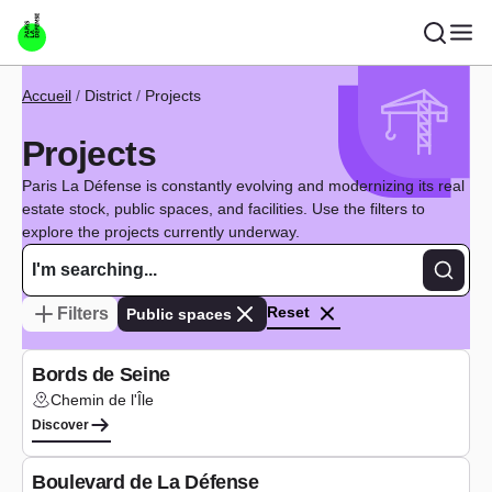
Skip to main content
Breadcrumb
Accueil
District
Projects
Projects
Paris La Défense is constantly evolving and modernizing its real
estate stock, public spaces, and facilities. Use the filters to
explore the projects currently underway.
Recher
Reset
Filters
Public spaces
Study phase
Bords de Seine
Chemin de l'Île
Lieu :
Discover
Under construction
Boulevard de La Défense