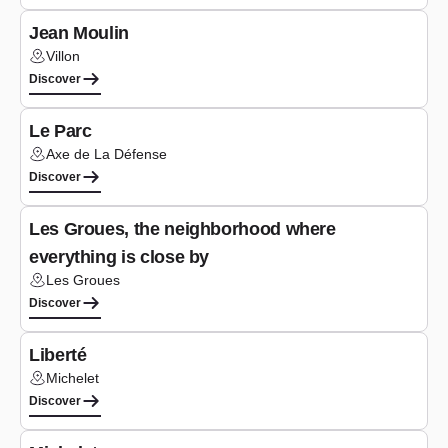
Jean Moulin
Villon
Lieu :
Discover
Under construction
Le Parc
Axe de La Défense
Lieu :
Discover
Under construction
Les Groues, the neighborhood where
everything is close by
Les Groues
Lieu :
Discover
Study phase
Liberté
Michelet
Lieu :
Discover
Under construction