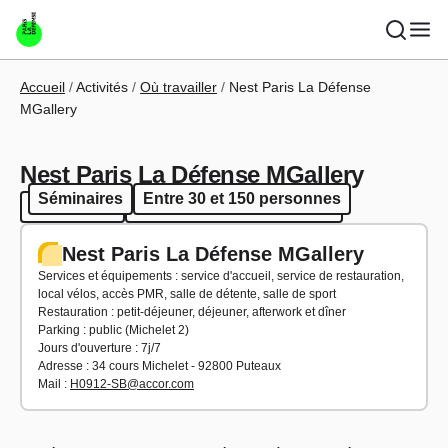
Aller au contenu principal
Fil d'Ariane
Accueil
Activités
Où travailler
Nest Paris La Défense
MGallery
Nest Paris La Défense MGallery
Séminaires
Entre 30 et 150 personnes
Séminaires
Entre 30 et 150 personnes
Nest Paris La Défense MGallery
Services et équipements : service d'accueil, service de restauration,
local vélos, accès PMR, salle de détente, salle de sport
Restauration : petit-déjeuner, déjeuner, afterwork et dîner
Parking : public (Michelet 2)
Jours d'ouverture : 7j/7
Adresse : 34 cours Michelet - 92800 Puteaux
Mail :
H0912-SB@accor.com