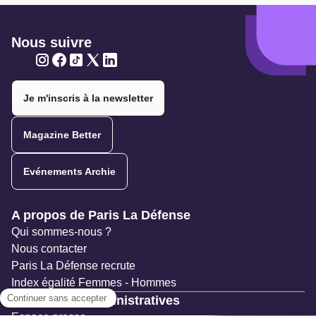
Nous suivre
Twitter
Twitter
Twitter
Twitter
Twitter
Je m'inscris à la newsletter
Magazine Better
Evénements Archie
Navigation secondaire
A propos de Paris La Défense
Qui sommes-nous ?
Nous contacter
Paris La Défense recrute
Index égalité Femmes - Hommes
Ressources administratives