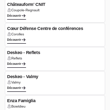
Châteauform' CNIT
Coupole-Regnault
Lieu :
Découvrir
Séminaires
Cœur Défense Centre de conférences
Corolles
Lieu :
Découvrir
Séminaires
Deskeo - Reflets
Reflets
Lieu :
Découvrir
Coworking
Deskeo - Valmy
Valmy
Lieu :
Découvrir
Séminaires
Enza Famiglia
Boieldieu
Lieu :