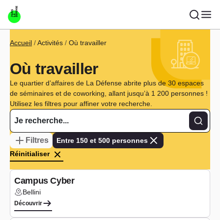
Aller au contenu principal
Fil d'Ariane
Accueil
Activités
Où travailler
Où travailler
Le quartier d’affaires de La Défense abrite plus de 30 espaces
de séminaires et de coworking, allant jusqu’à 1 200 personnes !
Utilisez les filtres pour affiner votre recherche.
Recher
Filtres
Entre 150 et 500 personnes
Réinitialiser
Séminaires
Campus Cyber
Bellini
Lieu :
Découvrir
Séminaires