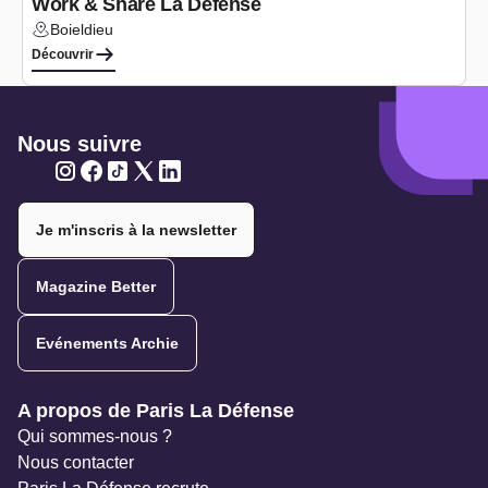
Work & Share La Défense
Boieldieu
Lieu :
Découvrir
Nous suivre
Twitter
Twitter
Twitter
Twitter
Twitter
Je m'inscris à la newsletter
Magazine Better
Evénements Archie
Navigation secondaire
A propos de Paris La Défense
Qui sommes-nous ?
Nous contacter