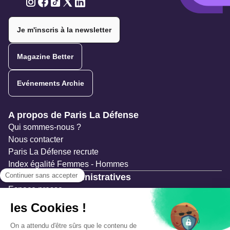
Twitter
Twitter
Twitter
Twitter
Twitter
Je m'inscris à la newsletter
Magazine Better
Evénements Archie
Navigation secondaire
A propos de Paris La Défense
Qui sommes-nous ?
Nous contacter
Paris La Défense recrute
Index égalité Femmes - Hommes
Ressources administratives
Espace presse
Documentation
Marchés publics
Appels à projets & avis d'attribution