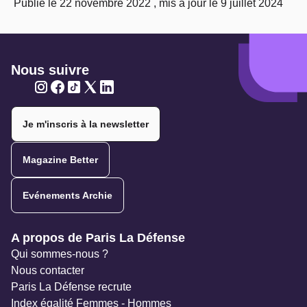
Publié le 22 novembre 2022 , mis à jour le 9 juillet 2024
Nous suivre
Twitter
Twitter
Twitter
Twitter
Twitter
Je m'inscris à la newsletter
Magazine Better
Evénements Archie
Navigation secondaire
A propos de Paris La Défense
Qui sommes-nous ?
Nous contacter
Paris La Défense recrute
Index égalité Femmes - Hommes