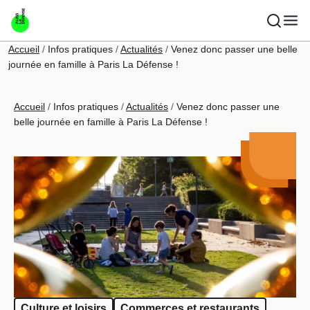
Aller au contenu principal
Fil d'Ariane
Accueil
Infos pratiques
Actualités
Venez donc passer une belle
journée en famille à Paris La Défense !
Fil d'Ariane
Accueil
Infos pratiques
Actualités
Venez donc passer une
belle journée en famille à Paris La Défense !
Culture et loisirs
Commerces et restaurants