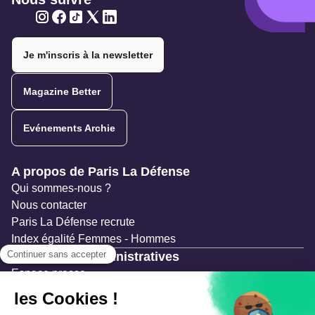
Twitter
Twitter
Twitter
Twitter
Twitter
Je m'inscris à la newsletter
Magazine Better
Evénements Archie
Navigation secondaire
A propos de Paris La Défense
Qui sommes-nous ?
Nous contacter
Paris La Défense recrute
Index égalité Femmes - Hommes
Ressources administratives
Espace presse
Documentation
Marchés publics