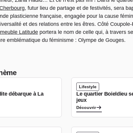
heur, Zaha Hadid… Et ce n’est pas fini ! Dans le quartie
 Cherbourg
, futur lieu de partage et de festivités, sera 
nde plasticienne française, engagée pour la cause fémi
niversalité et des relations entre les êtres. Côté Coupo
mmeuble Latitude
portera le nom de celle qui, à travers 
ure emblématique du féminisme : Olympe de Gouges.
 thème
Lifestyle
dite débarque à La
Le quartier Boieldieu s
jeux
Découvrir