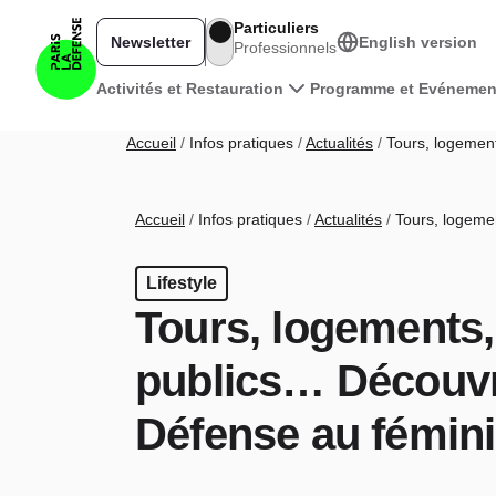
Aller au contenu principal
Particuliers
Newsletter
English version
Professionnels
Navigation principale
Activités et Restauration
Programme et Evénemen
Fil d'Ariane
Accueil
Infos pratiques
Actualités
Tours, logement
Fil d'Ariane
Accueil
Infos pratiques
Actualités
Tours, logemen
Lifestyle
Tours, logements
publics… Découvr
Défense au fémini