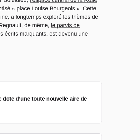
r Boieldieu,
l’espace central de la Rose
baptisé « place Louise Bourgeois ». Cette
nine, a longtemps exploré les thèmes de
le-Regnault, de même,
le parvis de
ses écrits marquants, est devenu une
e dote d’une toute nouvelle aire de