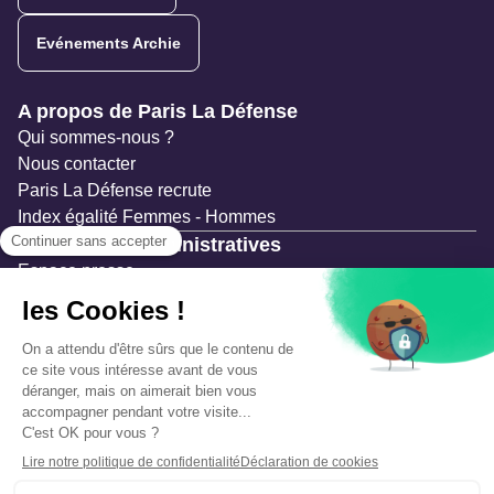
Evénements Archie
Navigation secondaire
A propos de Paris La Défense
Qui sommes-nous ?
Nous contacter
Paris La Défense recrute
Index égalité Femmes - Hommes
Ressources administratives
Espace presse
Documentation
Marchés publics
Appels à projets & avis d'attribution
Mesures de publicité
Concertations et enquêtes publiques
Précautions et sécurité
Plan de gestion des risques
Que faire en cas d’alerte ?