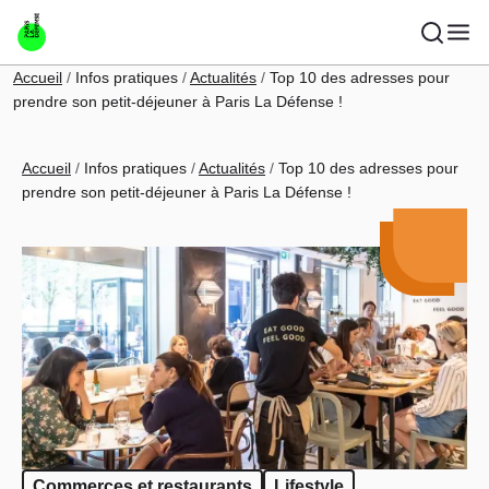
Aller au contenu principal
Fil d'Ariane
Accueil
Infos pratiques
Actualités
Top 10 des adresses pour
prendre son petit-déjeuner à Paris La Défense !
Fil d'Ariane
Accueil
Infos pratiques
Actualités
Top 10 des adresses pour
prendre son petit-déjeuner à Paris La Défense !
Commerces et restaurants
Lifestyle