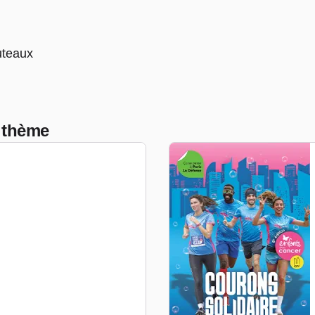
uteaux
 thème