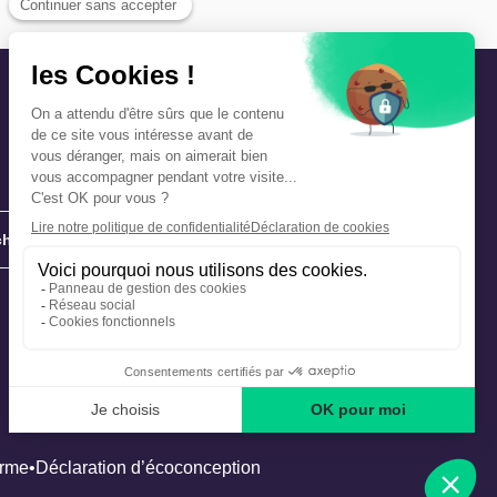
hie
Précautions et sécurité
Plan de gestion des risques
Que faire en cas d’alerte ?
orme
Déclaration d’écoconception