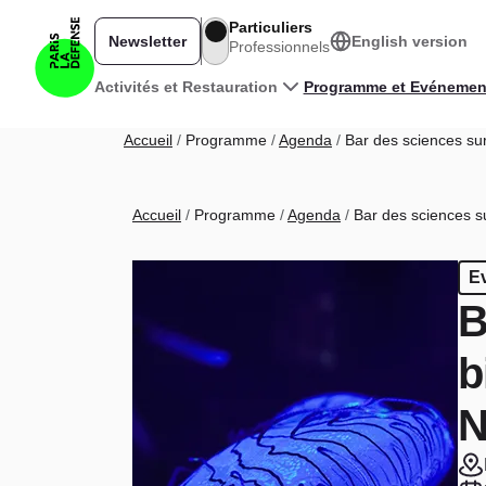
Aller au contenu principal
Particuliers
Newsletter
English version
Professionnels
Navigation principale
Activités et Restauration
Programme et Evénemen
Fil d'Ariane
Accueil
Programme
Agenda
Bar des sciences sur
Fil d'Ariane
Accueil
Programme
Agenda
Bar des sciences su
E
B
b
N