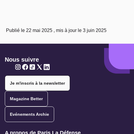
Publié le 22 mai 2025 , mis à jour le 3 juin 2025
Nous suivre
Twitter
Twitter
Twitter
Twitter
Twitter
Je m'inscris à la newsletter
Magazine Better
Evénements Archie
Navigation secondaire
A propos de Paris La Défense