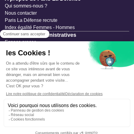
Qui sommes-nous ?
Nous contacter
Paris La Défense recrute
Index égalité Femmes - Hommes
Ressources administratives
Espace presse
Documentation
Marchés publics
Appels à projets & avis d'attribution
Mesures de publicité
Concertations et enquêtes publiques
Précautions et sécurité
Plan de gestion des risques
Que faire en cas d’alerte ?
Mentions légales
Données personnelles
Gestion des cookies
Accessibilité : partiellement conforme