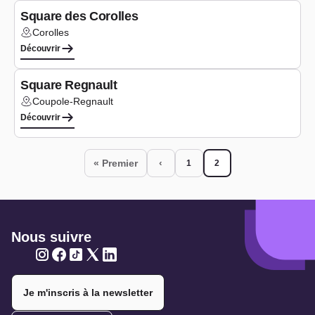
Square des Corolles
Corolles
Lieu :
Découvrir
Aire de jeux
Square Regnault
Coupole-Regnault
Lieu :
Découvrir
Pagination
« Premier
‹
1
2
Page
Page courante
Première page
Page précédente
Nous suivre
Twitter
Twitter
Twitter
Twitter
Twitter
Je m'inscris à la newsletter