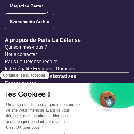
Magazine Better
Evénements Archie
Navigation secondaire
A propos de Paris La Défense
Qui sommes-nous ?
Nous contacter
Paris La Défense recrute
Index égalité Femmes - Hommes
Ressources administratives
Espace presse
Documentation
Marchés publics
Appels à projets & avis d'attribution
Mesures de publicité
Concertations et enquêtes publiques
Précautions et sécurité
Plan de gestion des risques