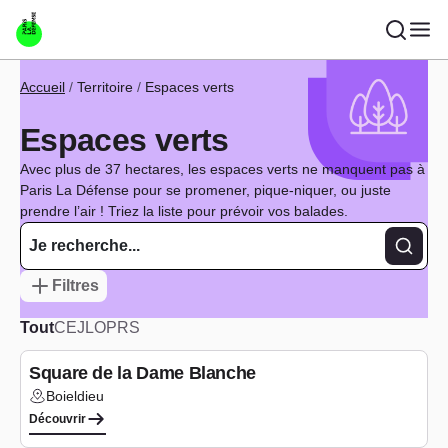
Aller au contenu principal
Fil d'Ariane
Accueil
Territoire
Espaces verts
Espaces verts
Avec plus de 37 hectares, les espaces verts ne manquent pas à
Paris La Défense pour se promener, pique-niquer, ou juste
prendre l’air ! Triez la liste pour prévoir vos balades.
Recher
Filtres
Tout
C
E
J
L
O
P
R
S
Square de la Dame Blanche
Boieldieu
Lieu :
Découvrir
Aire de jeux