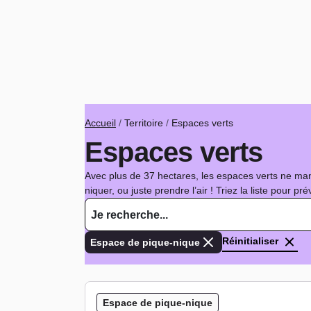
Fil d'Ariane
Accueil
Territoire
Espaces verts
Espaces verts
Avec plus de 37 hectares, les espaces verts ne ma
niquer, ou juste prendre l’air ! Triez la liste pour pr
Réinitialiser
Espace de pique-nique
Espace de pique-nique