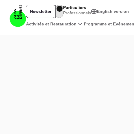
Aller au contenu principal
Particuliers
Newsletter
English version
Professionnels
Navigation principale
Activités et Restauration
Programme et Evénemen
Voir la carte en 3D
|
©
Leaflet
+
−