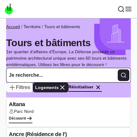
Aller au contenu principal
Fil d'Ariane
Accueil
Territoire
Tours et bâtiments
Tours et bâtiments
1er quartier d’affaires d’Europe, La Défense possède un
patrimoine architectural unique avec ses 60 tours et bâtiments
emblématiques. Utilisez les filtres pour le découvrir !
Recher
Réinitialiser
Filtres
Logements
Logements
Altana
Parc Nord
Lieu :
Découvrir
Logements
Ancre (Résidence de l')