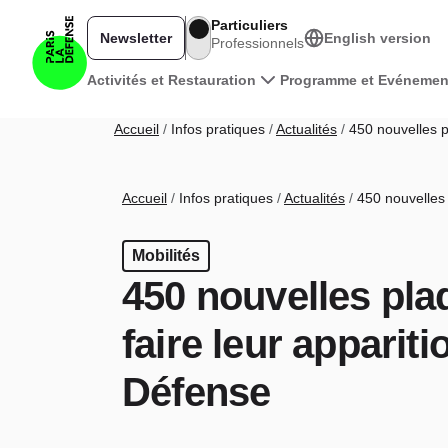
Aller au contenu principal
Particuliers
Newsletter
English version
Professionnels
Navigation principale
Activités et Restauration
Programme et Evénemen
Fil d'Ariane
Accueil
Infos pratiques
Actualités
450 nouvelles pl
Fil d'Ariane
Accueil
Infos pratiques
Actualités
450 nouvelles 
Mobilités
450 nouvelles pla
faire leur appariti
Défense