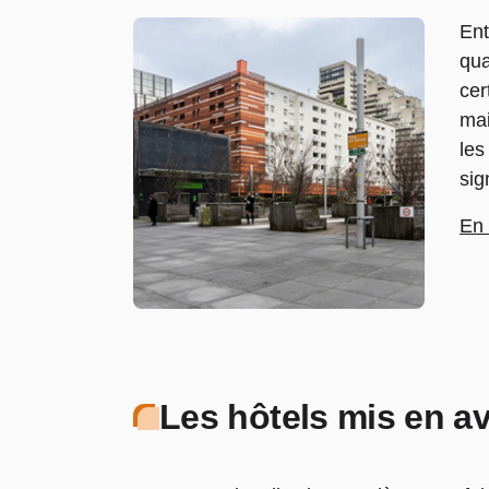
Ent
qua
cer
mai
les
sig
En 
Les hôtels mis en a