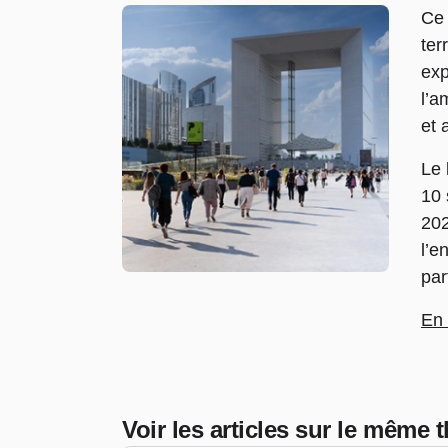
Ce 
ter
exp
l’a
et 
Le 
10 
202
l’e
par
En 
Voir les articles sur le même