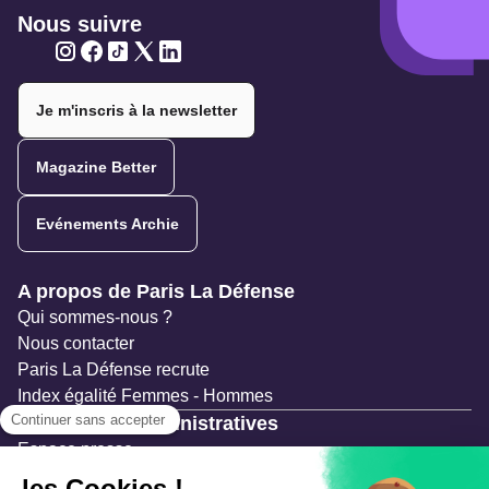
Nous suivre
Twitter
Twitter
Twitter
Twitter
Twitter
Je m'inscris à la newsletter
Magazine Better
Evénements Archie
Navigation secondaire
A propos de Paris La Défense
Qui sommes-nous ?
Nous contacter
Paris La Défense recrute
Index égalité Femmes - Hommes
Ressources administratives
Espace presse
Documentation