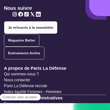
Nous suivre
Twitter
Twitter
Twitter
Twitter
Twitter
Je m'inscris à la newsletter
Magazine Better
Evénements Archie
Navigation secondaire
A propos de Paris La Défense
Qui sommes-nous ?
Nous contacter
Paris La Défense recrute
Index égalité Femmes - Hommes
Ressources administratives
Espace presse
Documentation