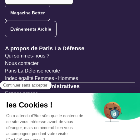
Magazine Better
Evénements Archie
Navigation secondaire
A propos de Paris La Défense
Qui sommes-nous ?
Nous contacter
Paris La Défense recrute
Index égalité Femmes - Hommes
Ressources administratives
Espace presse
Documentation
Marchés publics
Appels à projets & avis d'attribution
Mesures de publicité
Concertations et enquêtes publiques
Précautions et sécurité