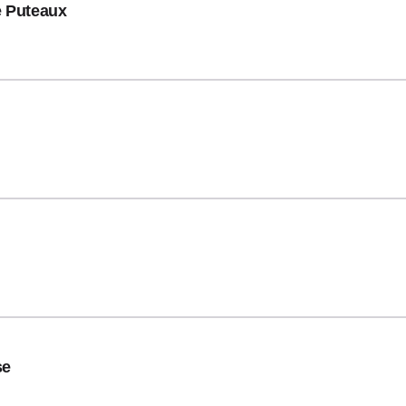
e Puteaux
se