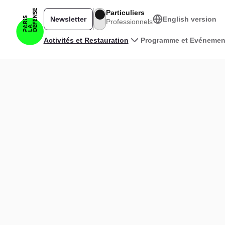
Aller au contenu principal
Particuliers
Newsletter
English version
Professionnels
Navigation principale
Activités et Restauration
Programme et Evénemen
Voir la carte en 3D
|
©
Leaflet
+
−