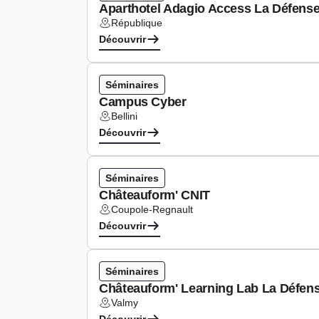
Aparthotel Adagio Access La Défens
République
Lieu :
Découvrir
Séminaires
Campus Cyber
Bellini
Lieu :
Découvrir
Séminaires
Châteauform' CNIT
Coupole-Regnault
Lieu :
Découvrir
Séminaires
Châteauform' Learning Lab La Défen
Valmy
Lieu :