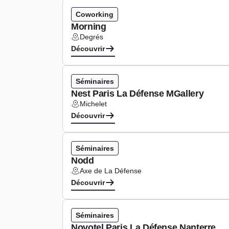
Coworking
Morning
Degrés
Lieu :
Découvrir
Séminaires
Nest Paris La Défense MGallery
Michelet
Lieu :
Découvrir
Séminaires
Nodd
Axe de La Défense
Lieu :
Découvrir
Séminaires
Novotel Paris La Défense Nanterre