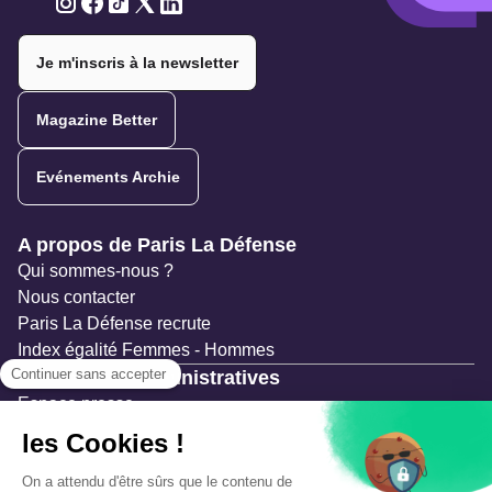
Twitter
Twitter
Twitter
Twitter
Twitter
Je m'inscris à la newsletter
Magazine Better
Evénements Archie
Navigation secondaire
A propos de Paris La Défense
Qui sommes-nous ?
Nous contacter
Paris La Défense recrute
Index égalité Femmes - Hommes
Ressources administratives
Espace presse
Documentation
Marchés publics
Appels à projets & avis d'attribution