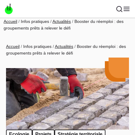
Aller au contenu principal
Fil d'Ariane
Accueil
Infos pratiques
Actualités
Booster du réemploi : des
groupements prêts à relever le défi
Fil d'Ariane
Accueil
Infos pratiques
Actualités
Booster du réemploi : des
groupements prêts à relever le défi
Ecologie
Projets
Stratégie territoriale